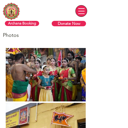
ரொறன்ரோ ஸ்ரீ வரசித்தி விநாயகர்
தேவஸ்தானம்
Donate Now
Archana Booking
Photos