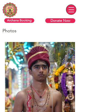
ரொறன்ரோ ஸ்ரீ வரசித்தி விநாயகர்
தேவஸ்தானம்
Donate Now
Archana Booking
Photos