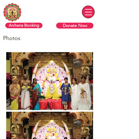
ரொறன்ரோ ஸ்ரீ வரசித்தி விநாயகர்
தேவஸ்தானம்
Donate Now
Archana Booking
Photos