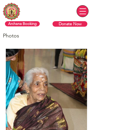
ரொறன்ரோ ஸ்ரீ வரசித்தி விநாயகர்
தேவஸ்தானம்
Donate Now
Archana Booking
Photos