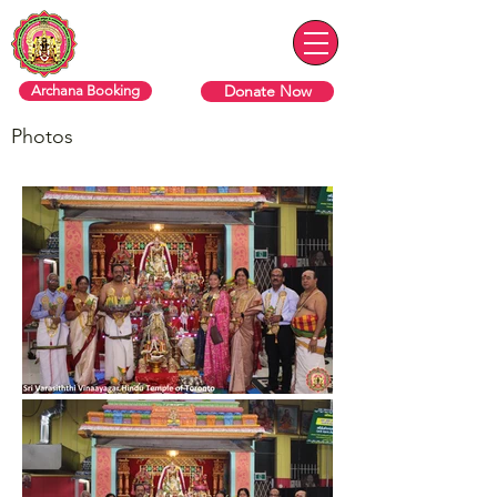
ரொறன்ரோ ஸ்ரீ வரசித்தி விநாயகர்
தேவஸ்தானம்
Donate Now
Archana Booking
Photos